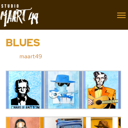
BLUES
Door
maart49
|
24 februari 2014